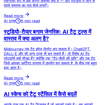
तकनीकी रूप से इंक करना असंभव क्यों हैं — और स्टूडियो में जाने से
पहले समस्या का पता कैसे लगाएँ।
Read more
AI टूल्स
6 min read
स्टूडियो-तैयार बनाम जेनरिक: AI टैटू टूल्स में
वास्तव में क्या अलग है?
Midjourney एक टैटू इमेज जेनरेट कर सकता है। ChatGPT,
DALL-E और सौ अन्य टूल्स भी कर सकते हैं। तो विशेष AI टैटू
प्लेटफ़ॉर्म क्यों मौजूद हैं? क्योंकि एक "टैटू-शैली की छवि" और एक टैटू
जिसे आपका आर्टिस्ट वास्तव में उपयोग कर सकता है, के बीच एक बहुत
बड़ा अंतर है।
Read more
AI टूल्स
5 min read
AI स्केच को टैटू स्टेंसिल में कैसे बदलें
आपके पास एक AI टैटू डिज़ाइन है जो आपको पसंद है। अब आपको