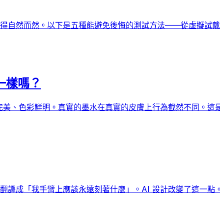
得自然而然。以下是五種能避免後悔的測試方法——從虛擬試戴到
一樣嗎？
比完美、色彩鮮明。真實的墨水在真實的皮膚上行為截然不同。這
翻譯成「我手臂上應該永遠刻著什麼」。AI 設計改變了這一點