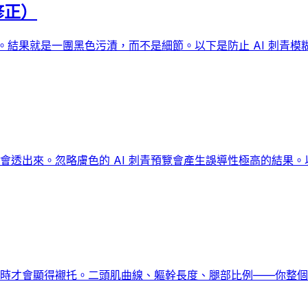
修正）
來。結果就是一團黑色污漬，而不是細節。以下是防止 AI 刺青模
會透出來。忽略膚色的 AI 刺青預覽會產生誤導性極高的結果。
時才會顯得襯托。二頭肌曲線、軀幹長度、腿部比例——你整個