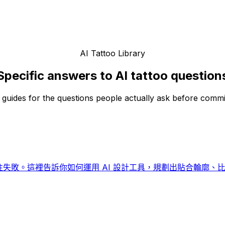
AI Tattoo Library
Specific answers to AI tattoo question
 guides for the questions people actually ask before committ
往失敗。這裡告訴你如何運用 AI 設計工具，規劃出貼合輪廓