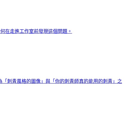
如何在走進工作室前發現這個問題。
存在？因為「刺青風格的圖像」與「你的刺青師真的能用的刺青」之