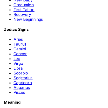
New Baby
Graduation
First Tattoo
Recovery
New Beginnings
Zodiac Signs
Aries
Taurus
Gemini
Cancer
Leo
Virgo
Libra
Scorpio
Sagittarius
Capricorn
Aquarius
Pisces
Meaning