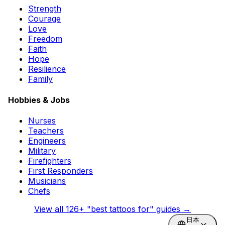
Strength
Courage
Love
Freedom
Faith
Hope
Resilience
Family
Hobbies & Jobs
Nurses
Teachers
Engineers
Military
Firefighters
First Responders
Musicians
Chefs
View all
126
+ "best tattoos for" guides →
日本