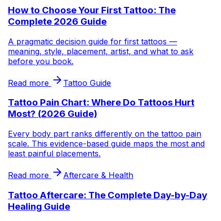
How to Choose Your First Tattoo: The
Complete 2026 Guide
A pragmatic decision guide for first tattoos —
meaning, style, placement, artist, and what to ask
before you book.
Read more
Tattoo Guide
Tattoo Pain Chart: Where Do Tattoos Hurt
Most? (2026 Guide)
Every body part ranks differently on the tattoo pain
scale. This evidence-based guide maps the most and
least painful placements.
Read more
Aftercare & Health
Tattoo Aftercare: The Complete Day-by-Day
Healing Guide