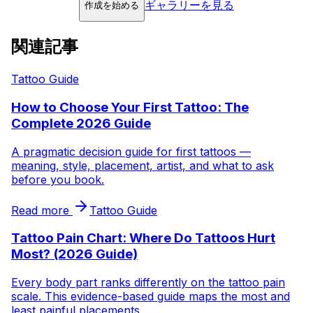
ギャラリーを見る
作成を始める
関連記事
Tattoo Guide
How to Choose Your First Tattoo: The
Complete 2026 Guide
A pragmatic decision guide for first tattoos —
meaning, style, placement, artist, and what to ask
before you book.
Read more
Tattoo Guide
Tattoo Pain Chart: Where Do Tattoos Hurt
Most? (2026 Guide)
Every body part ranks differently on the tattoo pain
scale. This evidence-based guide maps the most and
least painful placements.