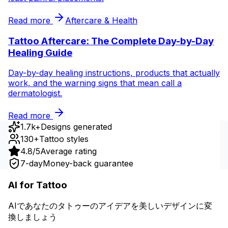
Read more
Aftercare & Health
Tattoo Aftercare: The Complete Day-by-Day
Healing Guide
Day-by-day healing instructions, products that actually
work, and the warning signs that mean call a
dermatologist.
Read more
1.7k+
Designs generated
130+
Tattoo styles
4.8/5
Average rating
7-day
Money-back guarantee
AI for Tattoo
AIであなたのタトゥーのアイデアを美しいデザインに変
換しましょう