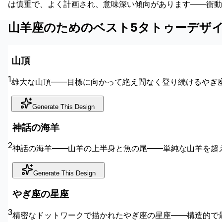
は慎重で、よく計画され、意味深い傾向があります——衝動
山羊座のためのベスト5タトゥーデザ
山頂
1
雄大な山頂——目標に向かって絶え間なく登り続けるやぎ
Generate This Design
神話の海羊
2
神話の海羊——山羊の上半身と魚の尾——単純な山羊を超
Generate This Design
やぎ座の星座
3
精密なドットワークで描かれたやぎ座の星座——構造的で