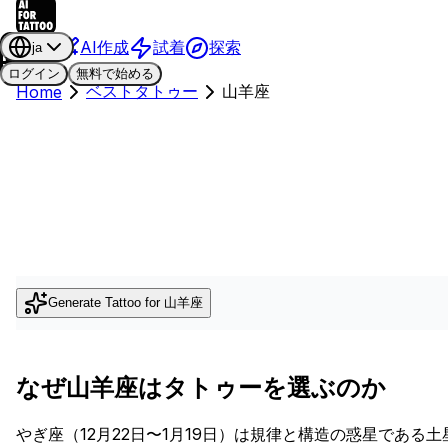
AI作成
試着
探索
ja
ログイン
無料で始める
ベストタトゥー
山羊座
Home
Generate Tattoo for
山羊座
なぜ山羊座はタトゥーを選ぶのか
やぎ座（12月22日〜1月19日）は規律と構造の惑星であ