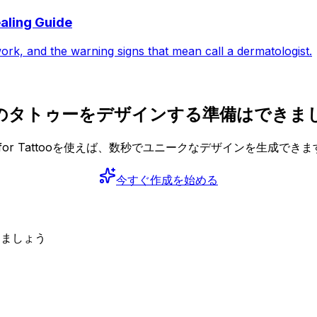
aling Guide
work, and the warning signs that mean call a dermatologist.
のタトゥーをデザインする準備はできま
I for Tattooを使えば、数秒でユニークなデザインを生成できま
今すぐ作成を始める
しましょう