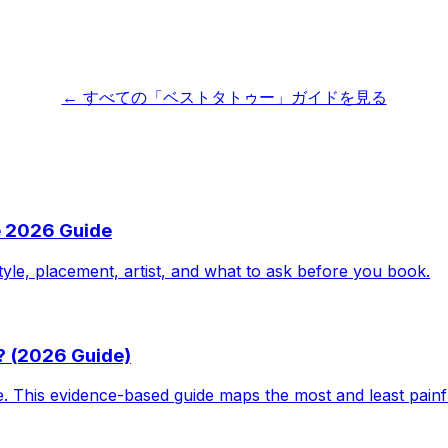
←
すべての「ベストタトゥー」ガイドを見る
e 2026 Guide
tyle, placement, artist, and what to ask before you book.
? (2026 Guide)
le. This evidence-based guide maps the most and least pain