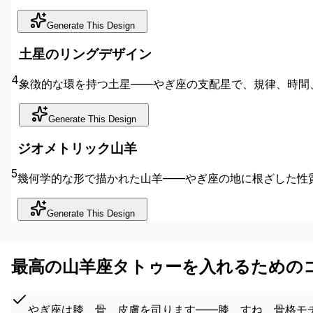
Generate This Design
土星のリングデザイン
4
象徴的な環を持つ土星——やぎ座の支配星で、規律、時間
Generate This Design
ジオメトリック山羊
5
幾何学的な形で描かれた山羊——やぎ座の地に根ざした性
Generate This Design
最高の山羊座タトゥーを入れるための
やぎ座は膝、骨、皮膚を司ります——膝、すね、骨格モ