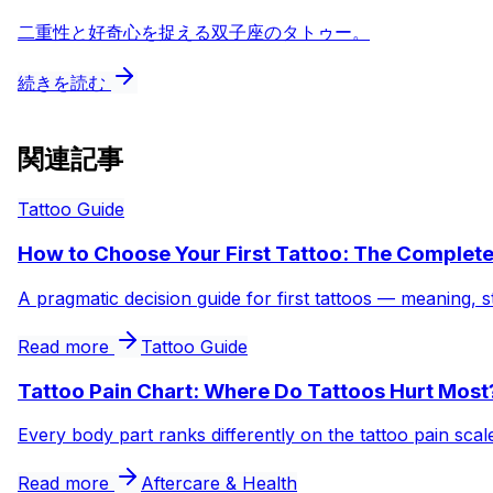
二重性と好奇心を捉える双子座のタトゥー。
続きを読む
関連記事
Tattoo Guide
How to Choose Your First Tattoo: The Complet
A pragmatic decision guide for first tattoos — meaning, s
Read more
Tattoo Guide
Tattoo Pain Chart: Where Do Tattoos Hurt Most
Every body part ranks differently on the tattoo pain sca
Read more
Aftercare & Health