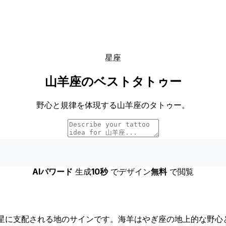
星座
山羊座のベストタトゥー
野心と規律を体現する山羊座のタトゥー。
AIパワード
生成
10秒
でデザイン
無料
で閲覧
る土星に支配される地のサインです。海羊はやぎ座の地上的な野