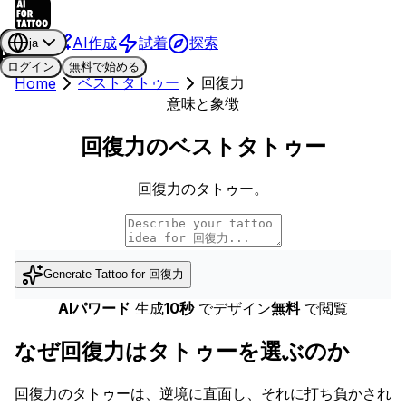
AI作成
試着
探索
ja
ログイン
無料で始める
ベストタトゥー
回復力
Home
意味と象徴
回復力のベストタトゥー
回復力のタトゥー。
Generate Tattoo for
回復力
AIパワード
生成
10秒
でデザイン
無料
で閲覧
なぜ回復力はタトゥーを選ぶのか
回復力のタトゥーは、逆境に直面し、それに打ち負かされ