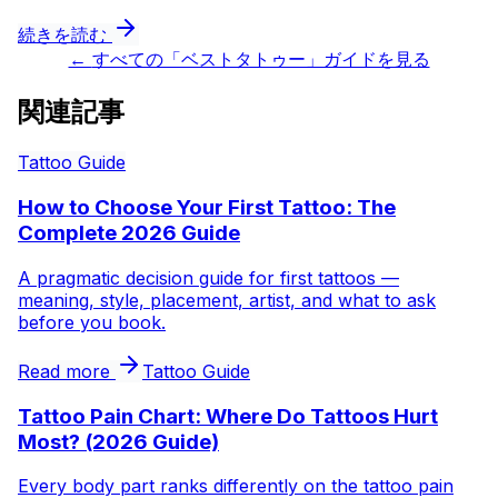
続きを読む
←
すべての「ベストタトゥー」ガイドを見る
関連記事
Tattoo Guide
How to Choose Your First Tattoo: The
Complete 2026 Guide
A pragmatic decision guide for first tattoos —
meaning, style, placement, artist, and what to ask
before you book.
Read more
Tattoo Guide
Tattoo Pain Chart: Where Do Tattoos Hurt
Most? (2026 Guide)
Every body part ranks differently on the tattoo pain