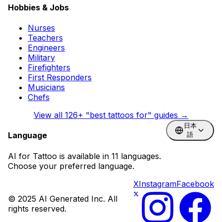
Hobbies & Jobs
Nurses
Teachers
Engineers
Military
Firefighters
First Responders
Musicians
Chefs
View all
126
+ "best tattoos for" guides →
日本
Language
語
AI for Tattoo is available in 11 languages.
Choose your preferred language.
X
Instagram
Facebook
© 2025 AI Generated Inc. All
rights reserved.