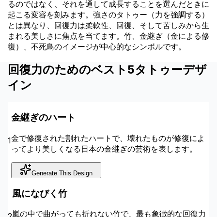
るのではなく、それを通して成長することを選んだときに
起こる変容を刻みます。強さのタトゥー（力を強調する）
とは異なり、回復力は柔軟性、回復、そして苦しみから生
まれる美しさに焦点を当てます。竹、金継ぎ（金による修
復）、不死鳥のイメージが中心的なシンボルです。
回復力のためのベスト5タトゥーデザ
イン
金継ぎのハート
金で修復された割れたハートで、壊れたものが修復によ
1
ってより美しくなる日本の金継ぎの芸術を表します。
Generate This Design
風になびく竹
嵐の中で曲がっても折れない竹で、最も象徴的な回復力
2