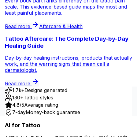
Every body part ranks differently on the tattoo pain
scale. This evidence-based guide maps the most and
least painful placements.
Read more
Aftercare & Health
Tattoo Aftercare: The Complete Day-by-Day
Healing Guide
Day-by-day healing instructions, products that actually
work, and the warning signs that mean call a
dermatologist.
Read more
1.7k+
Designs generated
130+
Tattoo styles
4.8/5
Average rating
7-day
Money-back guarantee
AI for Tattoo