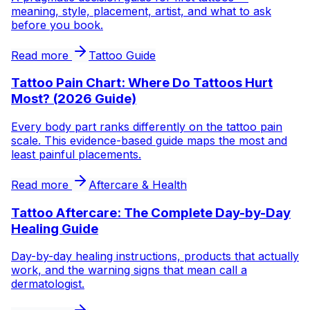
meaning, style, placement, artist, and what to ask
before you book.
Read more
Tattoo Guide
Tattoo Pain Chart: Where Do Tattoos Hurt
Most? (2026 Guide)
Every body part ranks differently on the tattoo pain
scale. This evidence-based guide maps the most and
least painful placements.
Read more
Aftercare & Health
Tattoo Aftercare: The Complete Day-by-Day
Healing Guide
Day-by-day healing instructions, products that actually
work, and the warning signs that mean call a
dermatologist.