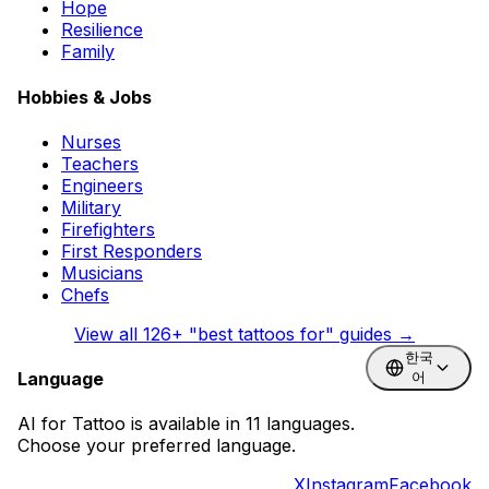
Hope
Resilience
Family
Hobbies & Jobs
Nurses
Teachers
Engineers
Military
Firefighters
First Responders
Musicians
Chefs
View all
126
+ "best tattoos for" guides →
한국
Language
어
AI for Tattoo is available in 11 languages.
Choose your preferred language.
X
Instagram
Facebook