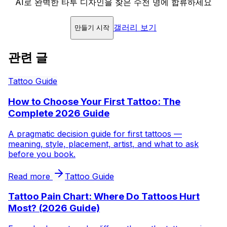
AI로 완벽한 타투 디자인을 찾은 수천 명에 합류하세요
갤러리 보기
만들기 시작
관련 글
Tattoo Guide
How to Choose Your First Tattoo: The
Complete 2026 Guide
A pragmatic decision guide for first tattoos —
meaning, style, placement, artist, and what to ask
before you book.
Read more
Tattoo Guide
Tattoo Pain Chart: Where Do Tattoos Hurt
Most? (2026 Guide)