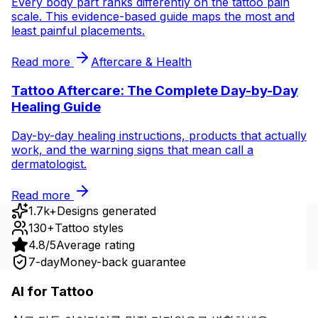
Every body part ranks differently on the tattoo pain
scale. This evidence-based guide maps the most and
least painful placements.
Read more
Aftercare & Health
Tattoo Aftercare: The Complete Day-by-Day
Healing Guide
Day-by-day healing instructions, products that actually
work, and the warning signs that mean call a
dermatologist.
Read more
1.7k+
Designs generated
130+
Tattoo styles
4.8/5
Average rating
7-day
Money-back guarantee
AI for Tattoo