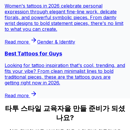
Women's tattoos in 2026 celebrate personal
expression through elegant fine-line work, delicate
florals, and powerful symbolic pieces. From dainty
wrist designs to bold statement pieces, there's no limit
to what you can create.
Read more
Gender & Identity
Best Tattoos for
Guys
Looking for tattoo inspiration that's cool, trending, and
fits your vibe? From clean minimalist lines to bold
traditional pieces, these are the tattoos guys are
getting right now in 2026.
Read more
타투 스타일 교육자을 만들 준비가 되셨
나요?