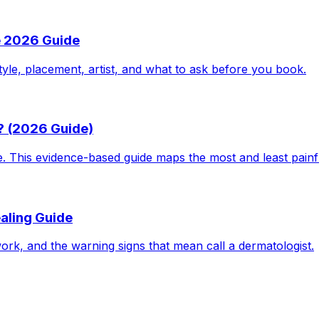
e 2026 Guide
tyle, placement, artist, and what to ask before you book.
? (2026 Guide)
le. This evidence-based guide maps the most and least pain
aling Guide
work, and the warning signs that mean call a dermatologist.