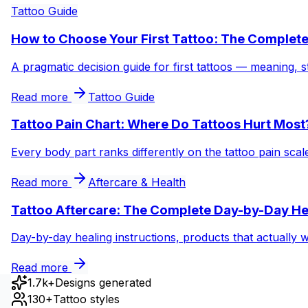
Tattoo Guide
How to Choose Your First Tattoo: The Complet
A pragmatic decision guide for first tattoos — meaning, s
Read more
Tattoo Guide
Tattoo Pain Chart: Where Do Tattoos Hurt Most
Every body part ranks differently on the tattoo pain sca
Read more
Aftercare & Health
Tattoo Aftercare: The Complete Day-by-Day He
Day-by-day healing instructions, products that actually 
Read more
1.7k+
Designs generated
130+
Tattoo styles