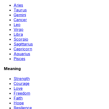
Aries
Taurus
Gemini
Cancer
Leo
Virgo
Libra
Scorpio
Sagittarius
Capricorn
Aquarius
Pisces
Meaning
Strength
Courage
Love
Freedom
Faith
Hope
Resilience