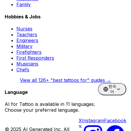
Family
Hobbies & Jobs
Nurses
Teachers
Engineers
Military
Firefighters
First Responders
Musicians
Chefs
View all
126
+ "best tattoos for" guides →
한국
Language
어
AI for Tattoo is available in 11 languages.
Choose your preferred language.
X
Instagram
Facebook
© 2025 AI Generated Inc. All