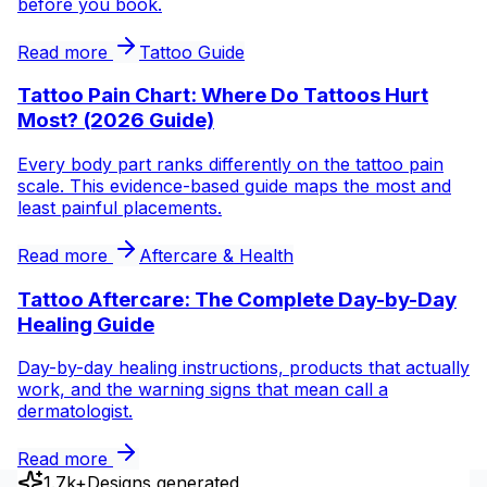
before you book.
Read more
Tattoo Guide
Tattoo Pain Chart: Where Do Tattoos Hurt
Most? (2026 Guide)
Every body part ranks differently on the tattoo pain
scale. This evidence-based guide maps the most and
least painful placements.
Read more
Aftercare & Health
Tattoo Aftercare: The Complete Day-by-Day
Healing Guide
Day-by-day healing instructions, products that actually
work, and the warning signs that mean call a
dermatologist.
Read more
1.7k+
Designs generated