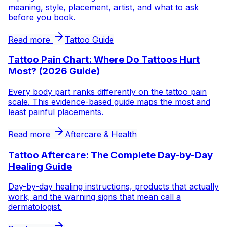
meaning, style, placement, artist, and what to ask
before you book.
Read more
Tattoo Guide
Tattoo Pain Chart: Where Do Tattoos Hurt
Most? (2026 Guide)
Every body part ranks differently on the tattoo pain
scale. This evidence-based guide maps the most and
least painful placements.
Read more
Aftercare & Health
Tattoo Aftercare: The Complete Day-by-Day
Healing Guide
Day-by-day healing instructions, products that actually
work, and the warning signs that mean call a
dermatologist.