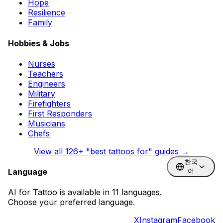
Hope
Resilience
Family
Hobbies & Jobs
Nurses
Teachers
Engineers
Military
Firefighters
First Responders
Musicians
Chefs
View all
126
+ "best tattoos for" guides →
한국
Language
어
AI for Tattoo is available in 11 languages.
Choose your preferred language.
X
Instagram
Facebook