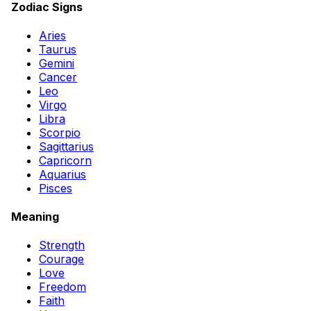
Zodiac Signs
Aries
Taurus
Gemini
Cancer
Leo
Virgo
Libra
Scorpio
Sagittarius
Capricorn
Aquarius
Pisces
Meaning
Strength
Courage
Love
Freedom
Faith