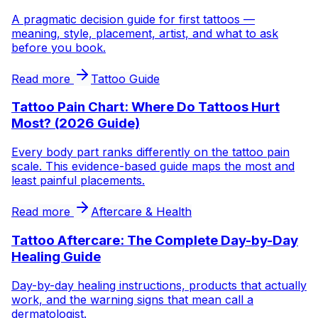
A pragmatic decision guide for first tattoos —
meaning, style, placement, artist, and what to ask
before you book.
Read more
Tattoo Guide
Tattoo Pain Chart: Where Do Tattoos Hurt
Most? (2026 Guide)
Every body part ranks differently on the tattoo pain
scale. This evidence-based guide maps the most and
least painful placements.
Read more
Aftercare & Health
Tattoo Aftercare: The Complete Day-by-Day
Healing Guide
Day-by-day healing instructions, products that actually
work, and the warning signs that mean call a
dermatologist.