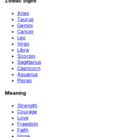
Zodiac Signs
Aries
Taurus
Gemini
Cancer
Leo
Virgo
Libra
Scorpio
Sagittarius
Capricorn
Aquarius
Pisces
Meaning
Strength
Courage
Love
Freedom
Faith
Hope