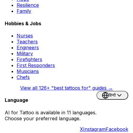
Resilience
Family
Hobbies & Jobs
Nurses
Teachers
Engineers
Military
Firefighters
First Responders
Musicians
Chefs
View all
126
+ "best tattoos for" guides →
हिन्दी
Language
AI for Tattoo is available in 11 languages.
Choose your preferred language.
X
Instagram
Facebook