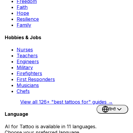
Freedom
Faith
Hope
Resilience
Family
Hobbies & Jobs
Nurses
Teachers
Engineers
Military
Firefighters
First Responders
Musicians
Chefs
View all
126
+ "best tattoos for" guides →
हिन्दी
Language
AI for Tattoo is available in 11 languages.
Choose your preferred language.