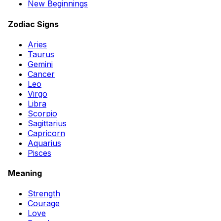
New Beginnings
Zodiac Signs
Aries
Taurus
Gemini
Cancer
Leo
Virgo
Libra
Scorpio
Sagittarius
Capricorn
Aquarius
Pisces
Meaning
Strength
Courage
Love