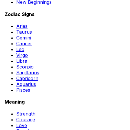
New Beginnings
Zodiac Signs
Aries
Taurus
Gemini
Cancer
Leo
Virgo
Libra
Scorpio
Sagittarius
Capricorn
Aquarius
Pisces
Meaning
Strength
Courage
Love