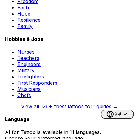
Freedom
Faith
Hope
Resilience
Family
Hobbies & Jobs
Nurses
Teachers
Engineers
Military
Firefighters
First Responders
Musicians
Chefs
View all
126
+ "best tattoos for" guides →
हिन्दी
Language
AI for Tattoo is available in 11 languages.
Choose your preferred language.