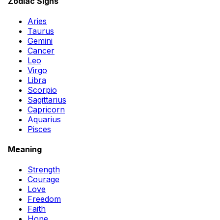
Zodiac Signs
Aries
Taurus
Gemini
Cancer
Leo
Virgo
Libra
Scorpio
Sagittarius
Capricorn
Aquarius
Pisces
Meaning
Strength
Courage
Love
Freedom
Faith
Hope