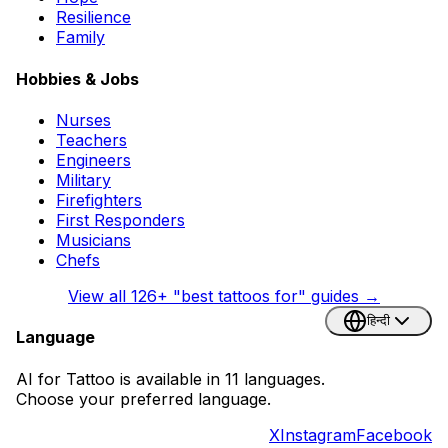
Resilience
Family
Hobbies & Jobs
Nurses
Teachers
Engineers
Military
Firefighters
First Responders
Musicians
Chefs
View all
126
+ "best tattoos for" guides →
हिन्दी
Language
AI for Tattoo is available in 11 languages.
Choose your preferred language.
X
Instagram
Facebook