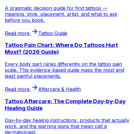
A pragmatic decision guide for first tattoos —
meaning, style, placement, artist, and what to ask
before you book.
Read more
Tattoo Guide
Tattoo Pain Chart: Where Do Tattoos Hurt
Most? (2026 Guide)
Every body part ranks differently on the tattoo pain
scale. This evidence-based guide maps the most and
least painful placements.
Read more
Aftercare & Health
Tattoo Aftercare: The Complete Day-by-Day
Healing Guide
Day-by-day healing instructions, products that actually
work, and the warning signs that mean call a
dermatologist.