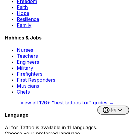
Freedom
Faith
Hope
Resilience
Family
Hobbies & Jobs
Nurses
Teachers
Engineers
Military
Firefighters
First Responders
Musicians
Chefs
View all
126
+ "best tattoos for" guides →
हिन्दी
Language
AI for Tattoo is available in 11 languages.
Choose your preferred language.