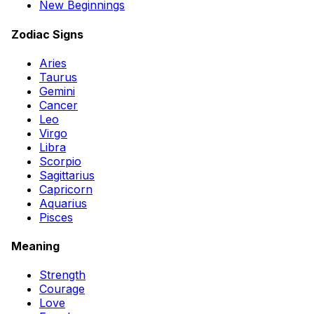
New Beginnings
Zodiac Signs
Aries
Taurus
Gemini
Cancer
Leo
Virgo
Libra
Scorpio
Sagittarius
Capricorn
Aquarius
Pisces
Meaning
Strength
Courage
Love