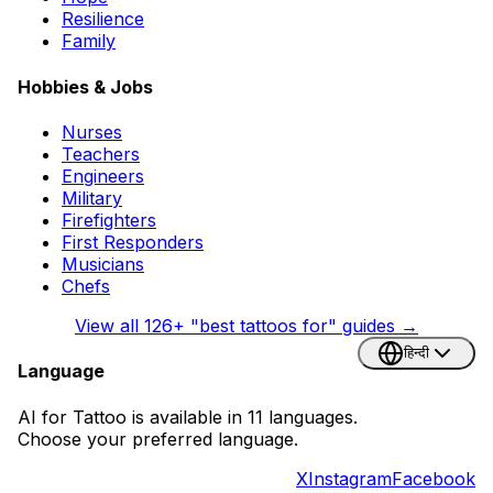
Resilience
Family
Hobbies & Jobs
Nurses
Teachers
Engineers
Military
Firefighters
First Responders
Musicians
Chefs
View all
126
+ "best tattoos for" guides →
हिन्दी
Language
AI for Tattoo is available in 11 languages.
Choose your preferred language.
X
Instagram
Facebook