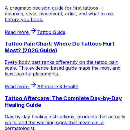
A pragmatic decision guide for first tattoos —
meaning, style, placement, artist, and what to ask
before you book.
Read more
Tattoo Guide
Tattoo Pain Chart: Where Do Tattoos Hurt
Most? (2026 Guide)
Every body part ranks differently on the tattoo pain
scale. This evidence-based guide maps the most and
least painful placements.
Read more
Aftercare & Health
Tattoo Aftercare: The Complete Day-by-Day
Healing Guide
Day-by-day healing instructions, products that actually
work, and the warning signs that mean call a
dermatologist.