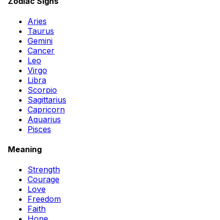
Zodiac Signs
Aries
Taurus
Gemini
Cancer
Leo
Virgo
Libra
Scorpio
Sagittarius
Capricorn
Aquarius
Pisces
Meaning
Strength
Courage
Love
Freedom
Faith
Hope