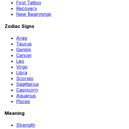
First Tattoo
Recovery
New Beginnings
Zodiac Signs
Aries
Taurus
Gemini
Cancer
Leo
Virgo
Libra
Scorpio
Sagittarius
Capricorn
Aquarius
Pisces
Meaning
Strength