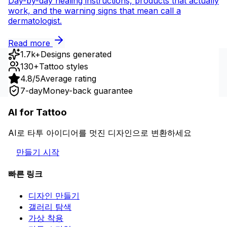
Day-by-day healing instructions, products that actually
work, and the warning signs that mean call a
dermatologist.
Read more
1.7k+
Designs generated
130+
Tattoo styles
4.8/5
Average rating
7-day
Money-back guarantee
AI for Tattoo
AI로 타투 아이디어를 멋진 디자인으로 변환하세요
만들기 시작
빠른 링크
디자인 만들기
갤러리 탐색
가상 착용