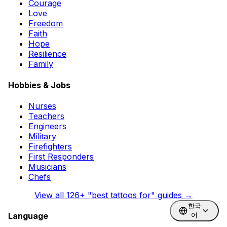
Courage
Love
Freedom
Faith
Hope
Resilience
Family
Hobbies & Jobs
Nurses
Teachers
Engineers
Military
Firefighters
First Responders
Musicians
Chefs
View all
126
+ "best tattoos for" guides →
한국
Language
어