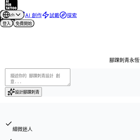
AI 創作
試戴
探索
zh
登入
免費開始
腳踝刺青永恆
設計腳踝刺青
細微迷人