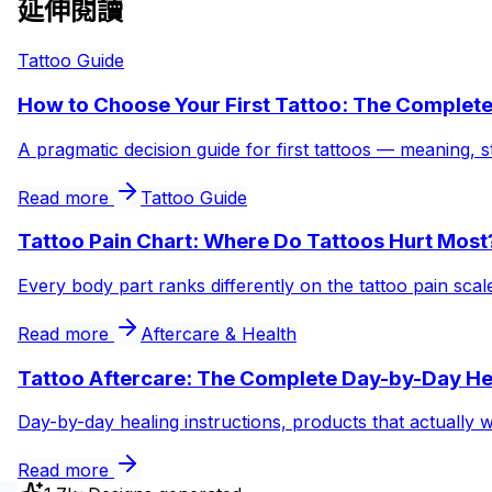
延伸閱讀
Tattoo Guide
How to Choose Your First Tattoo: The Complet
A pragmatic decision guide for first tattoos — meaning, s
Read more
Tattoo Guide
Tattoo Pain Chart: Where Do Tattoos Hurt Most
Every body part ranks differently on the tattoo pain sca
Read more
Aftercare & Health
Tattoo Aftercare: The Complete Day-by-Day He
Day-by-day healing instructions, products that actually 
Read more