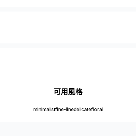
可用風格
minimalist
fine-line
delicate
floral