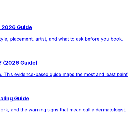
e 2026 Guide
tyle, placement, artist, and what to ask before you book.
? (2026 Guide)
le. This evidence-based guide maps the most and least pain
aling Guide
work, and the warning signs that mean call a dermatologist.