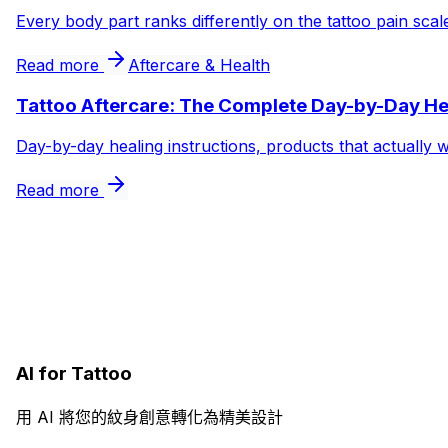
Every body part ranks differently on the tattoo pain sca
Read more
Aftercare & Health
Tattoo Aftercare: The Complete Day-by-Day He
Day-by-day healing instructions, products that actually 
Read more
AI for Tattoo
用 AI 將您的紋身創意轉化為精美設計