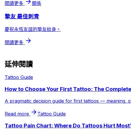
閱讀更多
關係
摯友 最佳刺青
慶祝永恆友誼的摯友紋身。
閱讀更多
延伸閱讀
Tattoo Guide
How to Choose Your First Tattoo: The Complet
A pragmatic decision guide for first tattoos — meaning, s
Read more
Tattoo Guide
Tattoo Pain Chart: Where Do Tattoos Hurt Most