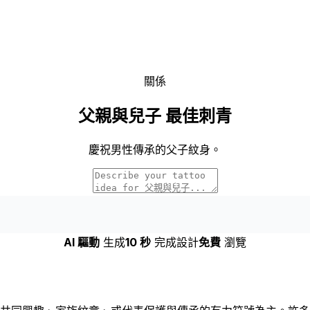
關係
父親與兒子 最佳刺青
慶祝男性傳承的父子紋身。
AI 驅動
生成
10 秒
完成設計
免費
瀏覽