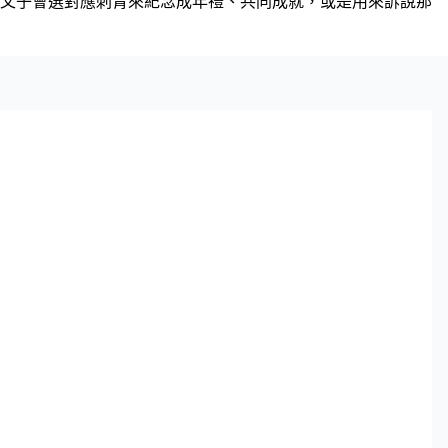
父子會選對應刺青來紀念成年禮、共同成就，或是用來訴說那