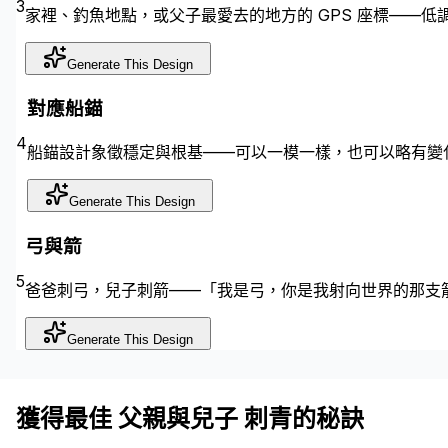
3
家裡、釣魚地點，或父子最愛去的地方的 GPS 座標——低
Generate This Design
對應船錨
4
船錨設計象徵穩定與根基——可以一模一樣，也可以略有變
Generate This Design
弓與箭
5
爸爸刺弓，兒子刺箭——「我是弓，你是我射向世界的那支
Generate This Design
獲得最佳 父親與兒子 刺青的秘訣