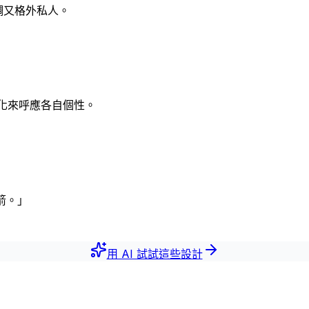
調又格外私人。
化來呼應各自個性。
箭。」
用 AI 試試這些設計