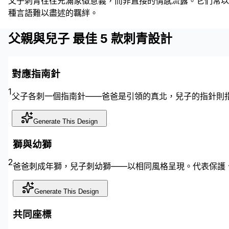
父子刺青往往充滿象徵意義，而非直接的情感流露。它們常以
種言語難以盡述的羈絆。
父親與兒子 最佳 5 款刺青設計
對應指南針
1
父子各刺一個指南針——爸爸是引領的真北，兒子的指針則
Generate This Design
獅與幼獅
2
爸爸刺成年獅，兒子刺幼獅——以相同風格呈現。代表保護
Generate This Design
共同座標