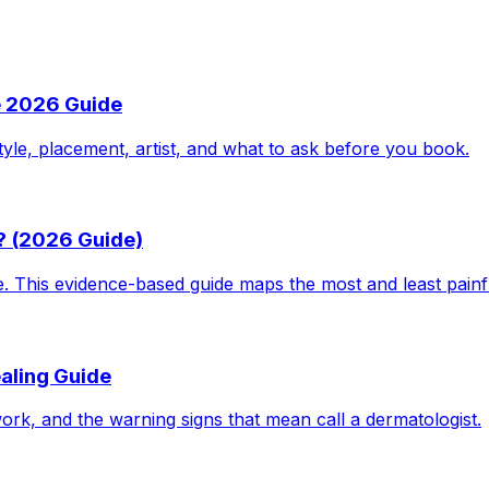
e 2026 Guide
tyle, placement, artist, and what to ask before you book.
? (2026 Guide)
le. This evidence-based guide maps the most and least pain
aling Guide
work, and the warning signs that mean call a dermatologist.