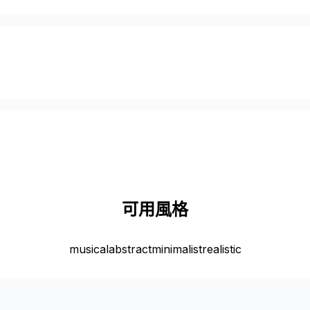
可用風格
musical
abstract
minimalist
realistic