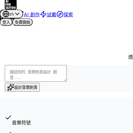
AI 創作
試戴
探索
zh
登入
免費開始
透
設計音樂刺青
音樂符號