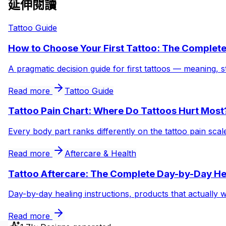
延伸閱讀
Tattoo Guide
How to Choose Your First Tattoo: The Complet
A pragmatic decision guide for first tattoos — meaning, s
Read more
Tattoo Guide
Tattoo Pain Chart: Where Do Tattoos Hurt Most
Every body part ranks differently on the tattoo pain sca
Read more
Aftercare & Health
Tattoo Aftercare: The Complete Day-by-Day He
Day-by-day healing instructions, products that actually 
Read more