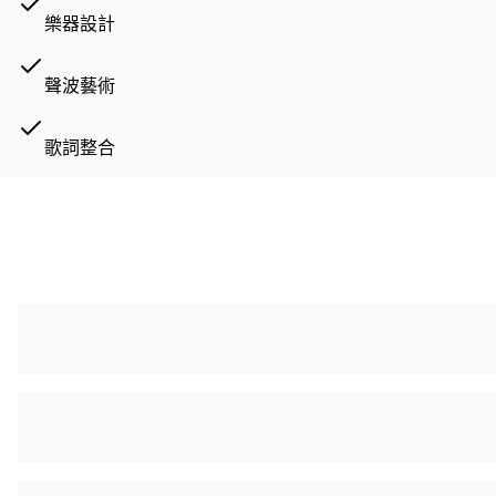
樂器設計
聲波藝術
歌詞整合