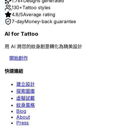
1.7k+
Designs generated
130+
Tattoo styles
4.8/5
Average rating
7-day
Money-back guarantee
AI for Tattoo
用 AI 將您的紋身創意轉化為精美設計
開始創作
快速連結
建立設計
探索圖庫
虛擬試戴
紋身風格
Blog
About
Press