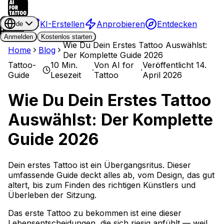
KI-Erstellen
Anprobieren
Entdecken
de
Anmelden
Kostenlos starten
Wie Du Dein Erstes Tattoo Auswählst:
Home
Blog
Der Komplette Guide 2026
Tattoo-
10 Min.
Von
AI for
Veröffentlicht
14.
·
·
Guide
Lesezeit
Tattoo
April 2026
Wie Du Dein Erstes Tattoo
Auswählst: Der Komplette
Guide 2026
Dein erstes Tattoo ist ein Übergangsritus. Dieser
umfassende Guide deckt alles ab, vom Design, das gut
altert, bis zum Finden des richtigen Künstlers und
Überleben der Sitzung.
Das erste Tattoo zu bekommen ist eine dieser
Lebensentscheidungen, die sich riesig anfühlt — weil