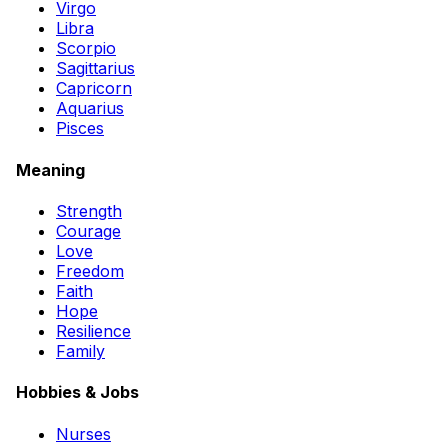
Virgo
Libra
Scorpio
Sagittarius
Capricorn
Aquarius
Pisces
Meaning
Strength
Courage
Love
Freedom
Faith
Hope
Resilience
Family
Hobbies & Jobs
Nurses