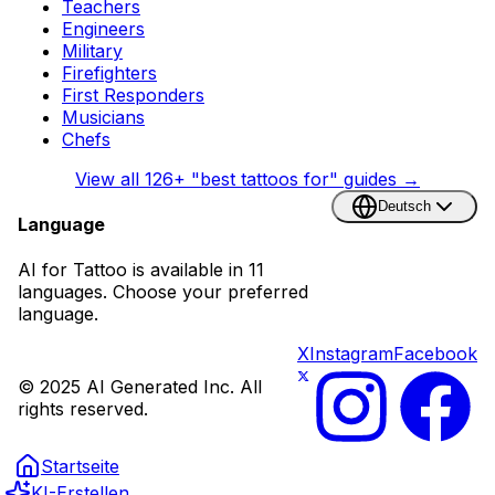
Teachers
Engineers
Military
Firefighters
First Responders
Musicians
Chefs
View all
126
+ "best tattoos for" guides →
Deutsch
Language
AI for Tattoo is available in 11
languages. Choose your preferred
language.
X
Instagram
Facebook
© 2025 AI Generated Inc. All
rights reserved.
Startseite
KI-Erstellen