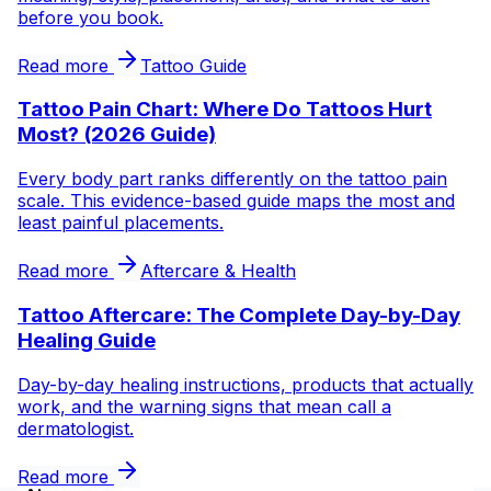
before you book.
Read more
Tattoo Guide
Tattoo Pain Chart: Where Do Tattoos Hurt
Most? (2026 Guide)
Every body part ranks differently on the tattoo pain
scale. This evidence-based guide maps the most and
least painful placements.
Read more
Aftercare & Health
Tattoo Aftercare: The Complete Day-by-Day
Healing Guide
Day-by-day healing instructions, products that actually
work, and the warning signs that mean call a
dermatologist.
Read more