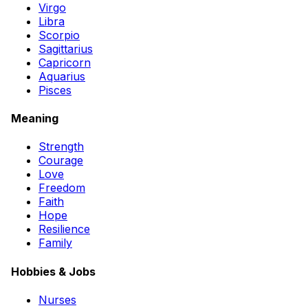
Virgo
Libra
Scorpio
Sagittarius
Capricorn
Aquarius
Pisces
Meaning
Strength
Courage
Love
Freedom
Faith
Hope
Resilience
Family
Hobbies & Jobs
Nurses