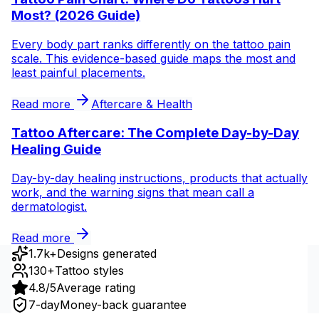
Most? (2026 Guide)
Every body part ranks differently on the tattoo pain
scale. This evidence-based guide maps the most and
least painful placements.
Read more
Aftercare & Health
Tattoo Aftercare: The Complete Day-by-Day
Healing Guide
Day-by-day healing instructions, products that actually
work, and the warning signs that mean call a
dermatologist.
Read more
1.7k+
Designs generated
130+
Tattoo styles
4.8/5
Average rating
7-day
Money-back guarantee