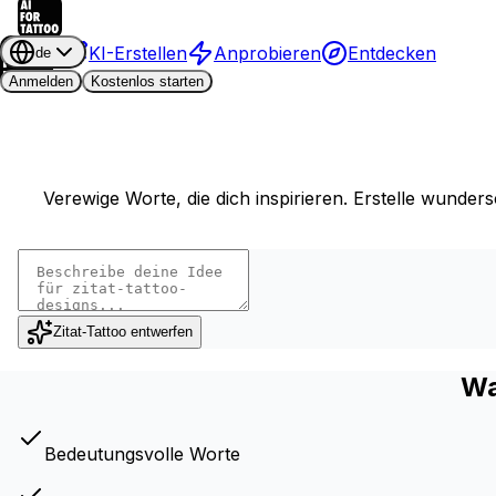
KI-Erstellen
Anprobieren
Entdecken
de
Anmelden
Kostenlos starten
Verewige Worte, die dich inspirieren. Erstelle wunde
Zitat-Tattoo entwerfen
Wa
Bedeutungsvolle Worte