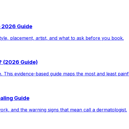
e 2026 Guide
tyle, placement, artist, and what to ask before you book.
? (2026 Guide)
le. This evidence-based guide maps the most and least pain
aling Guide
work, and the warning signs that mean call a dermatologist.