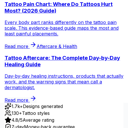
Tattoo Pain Chart: Where Do Tattoos Hurt
Most? (2026 Guide)
Every body part ranks differently on the tattoo pain
scale. This evidence-based guide maps the most and
least painful placements.
Read more
Aftercare & Health
Tattoo Aftercare: The Complete Day-by-Day
Healing Guide
Day-by-day healing instructions, products that actually
work, and the warning signs that mean call a
dermatologist.
Read more
1.7k+
Designs generated
130+
Tattoo styles
4.8/5
Average rating
7-day
Money-back guarantee