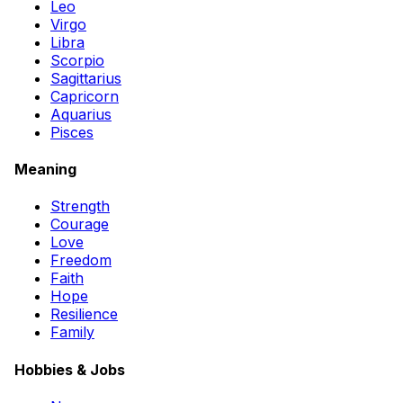
Leo
Virgo
Libra
Scorpio
Sagittarius
Capricorn
Aquarius
Pisces
Meaning
Strength
Courage
Love
Freedom
Faith
Hope
Resilience
Family
Hobbies & Jobs