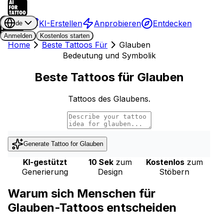
KI-Erstellen
Anprobieren
Entdecken
de
Anmelden
Kostenlos starten
Home
Beste Tattoos Für
Glauben
Bedeutung und Symbolik
Beste Tattoos für Glauben
Tattoos des Glaubens.
Generate Tattoo for
Glauben
KI-gestützt
10 Sek
zum
Kostenlos
zum
Generierung
Design
Stöbern
Warum sich Menschen für
Glauben-Tattoos entscheiden