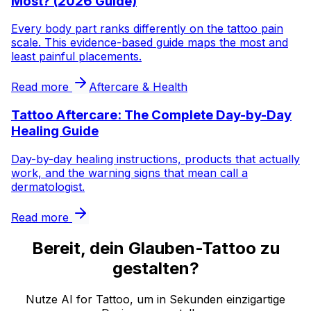
Most? (2026 Guide)
Every body part ranks differently on the tattoo pain
scale. This evidence-based guide maps the most and
least painful placements.
Read more
Aftercare & Health
Tattoo Aftercare: The Complete Day-by-Day
Healing Guide
Day-by-day healing instructions, products that actually
work, and the warning signs that mean call a
dermatologist.
Read more
Bereit, dein Glauben-Tattoo zu
gestalten?
Nutze AI for Tattoo, um in Sekunden einzigartige