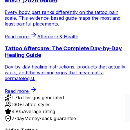
Most? (2026 Guide)
Every body part ranks differently on the tattoo pain
scale. This evidence-based guide maps the most and
least painful placements.
Read more
Aftercare & Health
Tattoo Aftercare: The Complete Day-by-Day
Healing Guide
Day-by-day healing instructions, products that actually
work, and the warning signs that mean call a
dermatologist.
Read more
1.7k+
Designs generated
130+
Tattoo styles
4.8/5
Average rating
7-day
Money-back guarantee