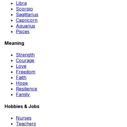
Libra
Scorpio
Sagittarius
Capricorn
Aquarius
Pisces
Meaning
Strength
Courage
Love
Freedom
Faith
Hope
Resilience
Family
Hobbies & Jobs
Nurses
Teachers