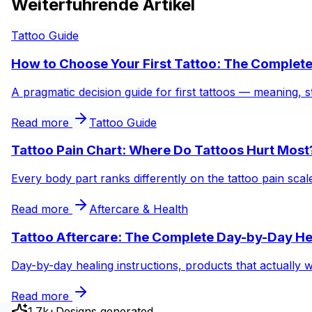
Weiterführende Artikel
Tattoo Guide
How to Choose Your First Tattoo: The Complet
A pragmatic decision guide for first tattoos — meaning, s
Read more
Tattoo Guide
Tattoo Pain Chart: Where Do Tattoos Hurt Most
Every body part ranks differently on the tattoo pain sca
Read more
Aftercare & Health
Tattoo Aftercare: The Complete Day-by-Day He
Day-by-day healing instructions, products that actually 
Read more
1.7k+
Designs generated