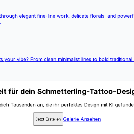
rough elegant fine-line work, delicate florals, and powerf
.
its your vibe? From clean minimalist lines to bold traditiona
it für dein Schmetterling-Tattoo-Des
 dich Tausenden an, die ihr perfektes Design mit KI gefund
Galerie Ansehen
Jetzt Erstellen