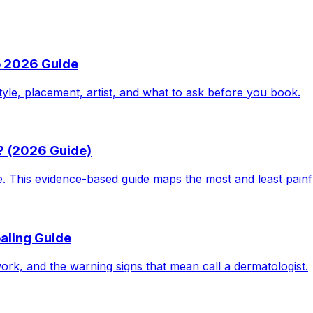
e 2026 Guide
tyle, placement, artist, and what to ask before you book.
? (2026 Guide)
le. This evidence-based guide maps the most and least pain
aling Guide
work, and the warning signs that mean call a dermatologist.