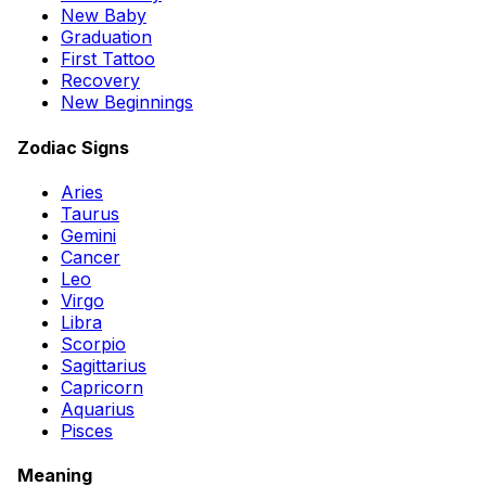
New Baby
Graduation
First Tattoo
Recovery
New Beginnings
Zodiac Signs
Aries
Taurus
Gemini
Cancer
Leo
Virgo
Libra
Scorpio
Sagittarius
Capricorn
Aquarius
Pisces
Meaning