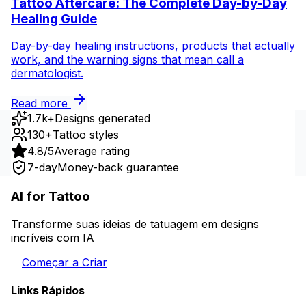
Tattoo Aftercare: The Complete Day-by-Day
Healing Guide
Day-by-day healing instructions, products that actually
work, and the warning signs that mean call a
dermatologist.
Read more
1.7k+
Designs generated
130+
Tattoo styles
4.8/5
Average rating
7-day
Money-back guarantee
AI for Tattoo
Transforme suas ideias de tatuagem em designs
incríveis com IA
Começar a Criar
Links Rápidos