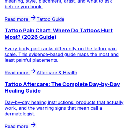
meaning, style, placement, artist, and what to ask
before you book.
Read more
Tattoo Guide
Tattoo Pain Chart: Where Do Tattoos Hurt
Most? (2026 Guide)
Every body part ranks differently on the tattoo pain
scale. This evidence-based guide maps the most and
least painful placements.
Read more
Aftercare & Health
Tattoo Aftercare: The Complete Day-by-Day
Healing Guide
Day-by-day healing instructions, products that actually
work, and the warning signs that mean call a
dermatologist.
Read more