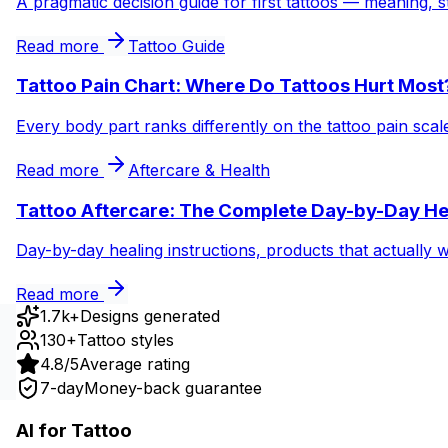
A pragmatic decision guide for first tattoos — meaning, s
Read more
Tattoo Guide
Tattoo Pain Chart: Where Do Tattoos Hurt Most
Every body part ranks differently on the tattoo pain sca
Read more
Aftercare & Health
Tattoo Aftercare: The Complete Day-by-Day He
Day-by-day healing instructions, products that actually 
Read more
1.7k+
Designs generated
130+
Tattoo styles
4.8/5
Average rating
7-day
Money-back guarantee
AI for Tattoo