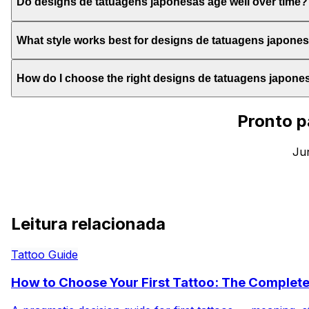
Do designs de tatuagens japonesas age well over time?
What style works best for designs de tatuagens japone
How do I choose the right designs de tatuagens japone
Pronto p
Jun
Leitura relacionada
Tattoo Guide
How to Choose Your First Tattoo: The Complet