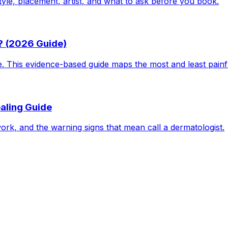
tyle, placement, artist, and what to ask before you book.
? (2026 Guide)
le. This evidence-based guide maps the most and least pain
aling Guide
work, and the warning signs that mean call a dermatologist.