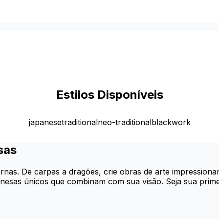
Estilos Disponíveis
japanese
traditional
neo-traditional
blackwork
sas
rnas. De carpas a dragões, crie obras de arte impressiona
ponesas únicos que combinam com sua visão. Seja sua prim