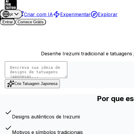
Criar com IA
Experimentar
Explorar
pt
Entrar
Comece Grátis
Desenhe Irezumi tradicional e tatuagens
Crie Tatuagem Japonesa
Por que e
Designs autênticos de Irezumi
Motivos e símbolos tradicionais