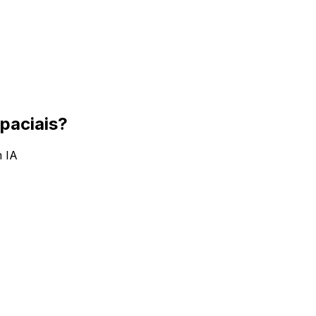
paciais?
m IA