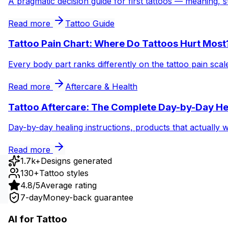
A pragmatic decision guide for first tattoos — meaning, s
Read more
Tattoo Guide
Tattoo Pain Chart: Where Do Tattoos Hurt Most
Every body part ranks differently on the tattoo pain sca
Read more
Aftercare & Health
Tattoo Aftercare: The Complete Day-by-Day He
Day-by-day healing instructions, products that actually 
Read more
1.7k+
Designs generated
130+
Tattoo styles
4.8/5
Average rating
7-day
Money-back guarantee
AI for Tattoo