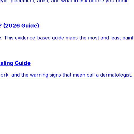
tyle, placement, artist, and what to ask before you book.
? (2026 Guide)
le. This evidence-based guide maps the most and least pain
aling Guide
work, and the warning signs that mean call a dermatologist.