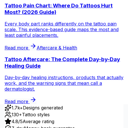
Tattoo Pain Chart: Where Do Tattoos Hurt
Most? (2026 Guide)
Every body part ranks differently on the tattoo pain
scale. This evidence-based guide maps the most and
least painful placements.
Read more
Aftercare & Health
Tattoo Aftercare: The Complete Day-by-Day
Healing Guide
Day-by-day healing instructions, products that actually
work, and the warning signs that mean call a
dermatologist.
Read more
1.7k+
Designs generated
130+
Tattoo styles
4.8/5
Average rating