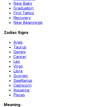
New Baby
Graduation
First Tattoo
Recovery
New Beginnings
Zodiac Signs
Aries
Taurus
Gemini
Cancer
Leo
Virgo
Libra
Scorpio
Sagittarius
Capricorn
Aquarius
Pisces
Meaning