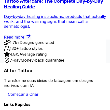
Tattoo Aftercare: The Complete Day-by-Day
Healing Guide
Day-by-day healing instructions, products that actually
work, and the warning signs that mean call a
dermatologist.
Read more
1.7k+
Designs generated
130+
Tattoo styles
4.8/5
Average rating
7-day
Money-back guarantee
AI for Tattoo
Transforme suas ideias de tatuagem em designs
incríveis com IA
Começar a Criar
Links Rápidos