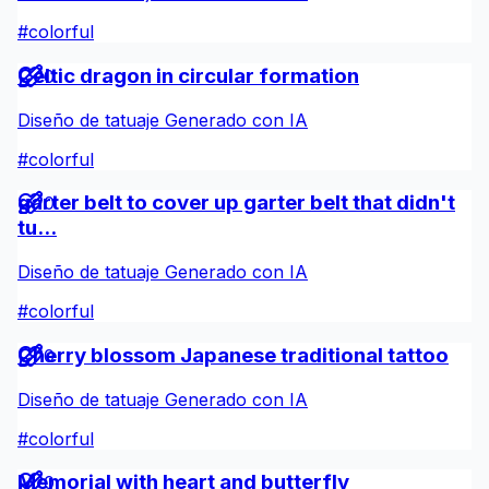
#
colorful
Celtic dragon in circular formation
0
Diseño de tatuaje Generado con IA
#
colorful
garter belt to cover up garter belt that didn't
0
tu...
Diseño de tatuaje Generado con IA
#
colorful
Cherry blossom Japanese traditional tattoo
0
Diseño de tatuaje Generado con IA
#
colorful
Memorial with heart and butterfly
0