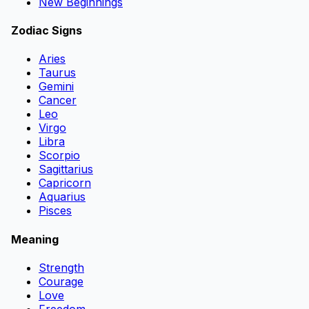
New Beginnings
Zodiac Signs
Aries
Taurus
Gemini
Cancer
Leo
Virgo
Libra
Scorpio
Sagittarius
Capricorn
Aquarius
Pisces
Meaning
Strength
Courage
Love
Freedom