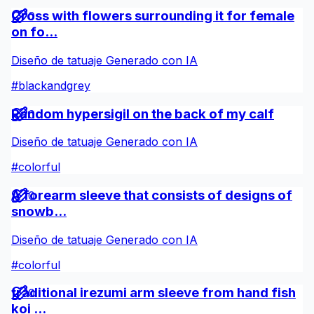
Cross with flowers surrounding it for female
0
on fo...
Diseño de tatuaje Generado con IA
#
blackandgrey
Random hypersigil on the back of my calf
0
Diseño de tatuaje Generado con IA
#
colorful
A forearm sleeve that consists of designs of
0
snowb...
Diseño de tatuaje Generado con IA
#
colorful
traditional irezumi arm sleeve from hand fish
0
koi ...