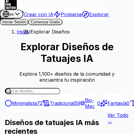
Crear con IA
Probarse
Explorar
es
Iniciar Sesión
Comenzar Gratis
Inicio
/
Explorar Diseños
Explorar Diseños de
Tatuajes IA
Explora 1,100+ diseños de la comunidad y
encuentra tu inspiración
Bio-
Minimalista
72
Tradicional
59
0
Fantasía
0
Mec
Ver Todo
Diseños de tatuajes IA más
→
recientes