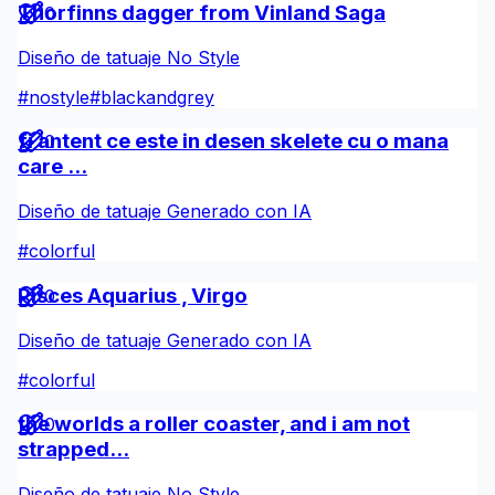
Thorfinns dagger from Vinland Saga
0
Diseño de tatuaje No Style
#
nostyle
#
blackandgrey
fi antent ce este in desen skelete cu o mana
0
care ...
Diseño de tatuaje Generado con IA
#
colorful
Pisces Aquarius , Virgo
0
Diseño de tatuaje Generado con IA
#
colorful
the worlds a roller coaster, and i am not
0
strapped...
Diseño de tatuaje No Style