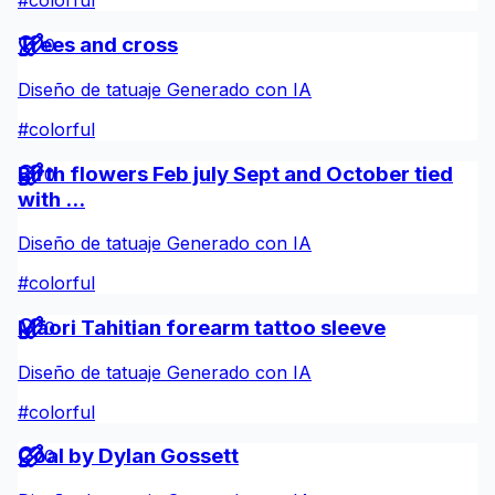
#
colorful
Trees and cross
0
Diseño de tatuaje Generado con IA
#
colorful
Birth flowers Feb july Sept and October tied
0
with ...
Diseño de tatuaje Generado con IA
#
colorful
Māori Tahitian forearm tattoo sleeve
0
Diseño de tatuaje Generado con IA
#
colorful
Coal by Dylan Gossett
0