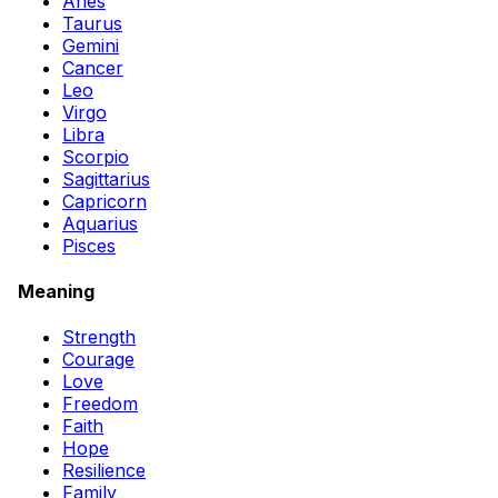
Aries
Taurus
Gemini
Cancer
Leo
Virgo
Libra
Scorpio
Sagittarius
Capricorn
Aquarius
Pisces
Meaning
Strength
Courage
Love
Freedom
Faith
Hope
Resilience
Family