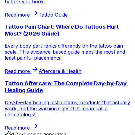
before you book.
Read more
Tattoo Guide
Tattoo Pain Chart: Where Do Tattoos Hurt
Most? (2026 Guide)
Every body part ranks differently on the tattoo pain
scale. This evidence-based guide maps the most and
least painful placements.
Read more
Aftercare & Health
Tattoo Aftercare: The Complete Day-by-Day
Healing Guide
Day-by-day healing instructions, products that actually
work, and the warning signs that mean call a
dermatologist.
Read more
1.7k+
Designs generated