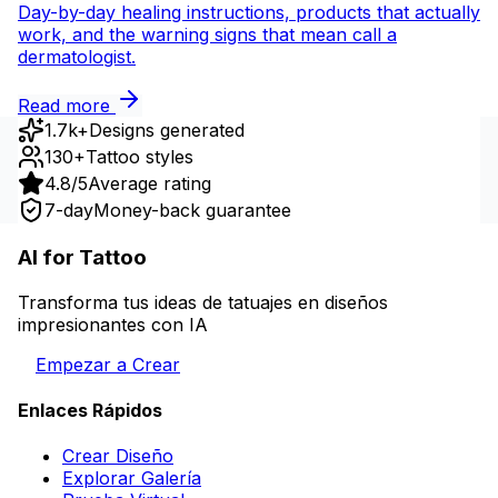
Day-by-day healing instructions, products that actually
work, and the warning signs that mean call a
dermatologist.
Read more
1.7k+
Designs generated
130+
Tattoo styles
4.8/5
Average rating
7-day
Money-back guarantee
AI for Tattoo
Transforma tus ideas de tatuajes en diseños
impresionantes con IA
Empezar a Crear
Enlaces Rápidos
Crear Diseño
Explorar Galería