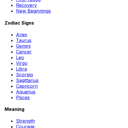
Recovery
New Beginnings
Zodiac Signs
Aries
Taurus
Gemini
Cancer
Leo
Virgo
Libra
Scorpio
Sagittarius
Capricorn
Aquarius
Pisces
Meaning
Strength
Courage