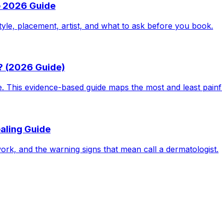
e 2026 Guide
tyle, placement, artist, and what to ask before you book.
? (2026 Guide)
le. This evidence-based guide maps the most and least pain
aling Guide
work, and the warning signs that mean call a dermatologist.