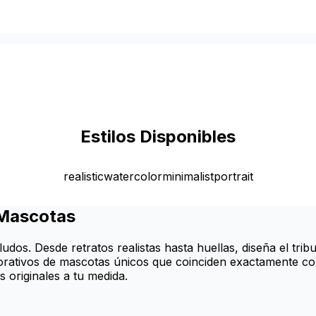
Estilos Disponibles
realistic
watercolor
minimalist
portrait
 Mascotas
udos. Desde retratos realistas hasta huellas, diseña el tri
orativos de mascotas únicos que coinciden exactamente con 
 originales a tu medida.