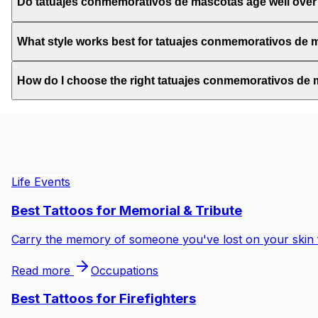
Do tatuajes conmemorativos de mascotas age well over
What style works best for tatuajes conmemorativos de
How do I choose the right tatuajes conmemorativos de
Life Events
Best Tattoos for
Memorial & Tribute
Carry the memory of someone you've lost on your skin fo
Read more
Occupations
Best Tattoos for
Firefighters