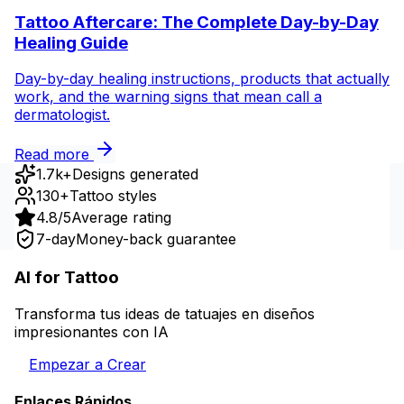
Tattoo Aftercare: The Complete Day-by-Day
Healing Guide
Day-by-day healing instructions, products that actually
work, and the warning signs that mean call a
dermatologist.
Read more
1.7k+
Designs generated
130+
Tattoo styles
4.8/5
Average rating
7-day
Money-back guarantee
AI for Tattoo
Transforma tus ideas de tatuajes en diseños
impresionantes con IA
Empezar a Crear
Enlaces Rápidos