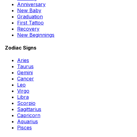
Anniversary
New Baby
Graduation
First Tattoo
Recovery
New Beginnings
Zodiac Signs
Aries
Taurus
Gemini
Cancer
Leo
Virgo
Libra
Scorpio
Sagittarius
Capricorn
Aquarius
Pisces