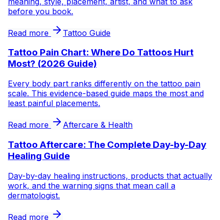
meaning, style, placement, artist, and what to ask
before you book.
Read more
Tattoo Guide
Tattoo Pain Chart: Where Do Tattoos Hurt
Most? (2026 Guide)
Every body part ranks differently on the tattoo pain
scale. This evidence-based guide maps the most and
least painful placements.
Read more
Aftercare & Health
Tattoo Aftercare: The Complete Day-by-Day
Healing Guide
Day-by-day healing instructions, products that actually
work, and the warning signs that mean call a
dermatologist.
Read more