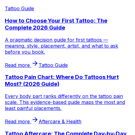
Tattoo Guide
How to Choose Your First Tattoo: The
Complete 2026 Guide
A pragmatic decision guide for first tattoos —
meaning, style, placement, artist, and what to ask
before you book.
Read more
Tattoo Guide
Tattoo Pain Chart: Where Do Tattoos Hurt
Most? (2026 Guide)
Every body part ranks differently on the tattoo pain
scale. This evidence-based guide maps the most and
least painful placements.
Read more
Aftercare & Health
Tattoo Aftercare: The Complete Day-by-Day