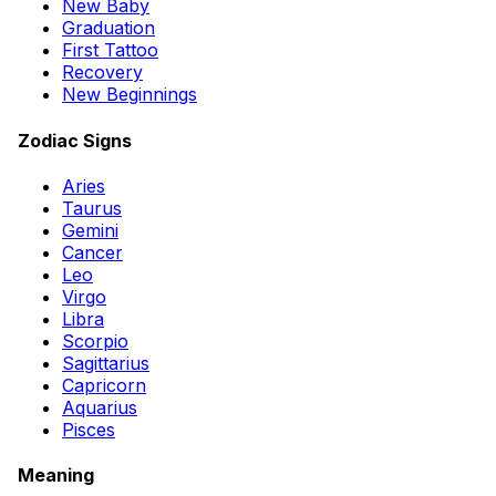
New Baby
Graduation
First Tattoo
Recovery
New Beginnings
Zodiac Signs
Aries
Taurus
Gemini
Cancer
Leo
Virgo
Libra
Scorpio
Sagittarius
Capricorn
Aquarius
Pisces
Meaning