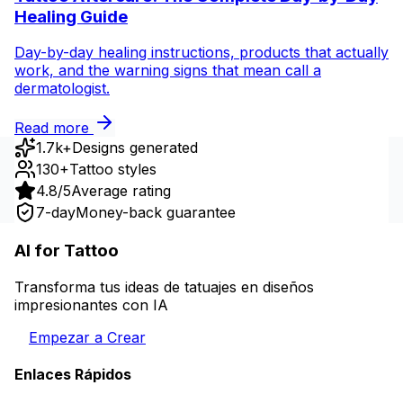
Healing Guide
Day-by-day healing instructions, products that actually
work, and the warning signs that mean call a
dermatologist.
Read more
1.7k+
Designs generated
130+
Tattoo styles
4.8/5
Average rating
7-day
Money-back guarantee
AI for Tattoo
Transforma tus ideas de tatuajes en diseños
impresionantes con IA
Empezar a Crear
Enlaces Rápidos