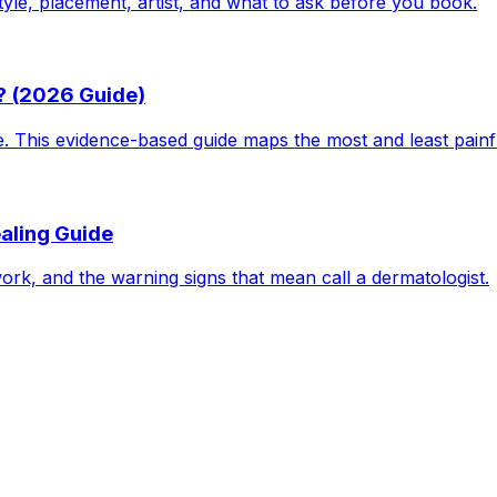
tyle, placement, artist, and what to ask before you book.
? (2026 Guide)
le. This evidence-based guide maps the most and least pain
aling Guide
work, and the warning signs that mean call a dermatologist.