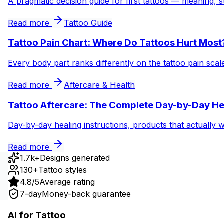
A pragmatic decision guide for first tattoos — meaning, s
Read more
Tattoo Guide
Tattoo Pain Chart: Where Do Tattoos Hurt Most
Every body part ranks differently on the tattoo pain sca
Read more
Aftercare & Health
Tattoo Aftercare: The Complete Day-by-Day He
Day-by-day healing instructions, products that actually 
Read more
1.7k+
Designs generated
130+
Tattoo styles
4.8/5
Average rating
7-day
Money-back guarantee
AI for Tattoo