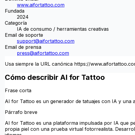
www.aifortattoo.com
Fundada
2024
Categoría
IA de consumo / herramientas creativas
Email de soporte
support@aifortattoo.com
Email de prensa
press@aifortattoo.com
Usa siempre la URL canónica https://www.aifortattoo.com
Cómo describir AI for Tattoo
Frase corta
AI for Tattoo es un generador de tatuajes con IA y una a
Párrafo breve
AI for Tattoo es una plataforma impulsada por IA que per
propia piel con una prueba virtual fotorrealista. Desarr