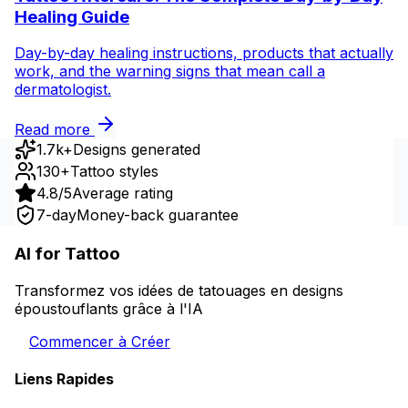
Healing Guide
Day-by-day healing instructions, products that actually
work, and the warning signs that mean call a
dermatologist.
Read more
1.7k+
Designs generated
130+
Tattoo styles
4.8/5
Average rating
7-day
Money-back guarantee
AI for Tattoo
Transformez vos idées de tatouages en designs
époustouflants grâce à l'IA
Commencer à Créer
Liens Rapides