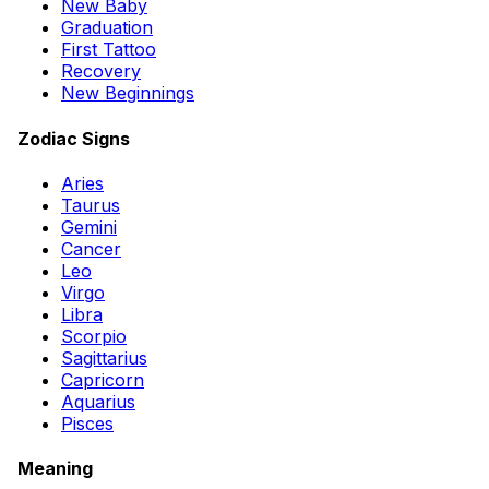
New Baby
Graduation
First Tattoo
Recovery
New Beginnings
Zodiac Signs
Aries
Taurus
Gemini
Cancer
Leo
Virgo
Libra
Scorpio
Sagittarius
Capricorn
Aquarius
Pisces
Meaning