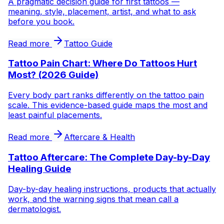
A pragmatic decision guide for first tattoos —
meaning, style, placement, artist, and what to ask
before you book.
Read more
Tattoo Guide
Tattoo Pain Chart: Where Do Tattoos Hurt
Most? (2026 Guide)
Every body part ranks differently on the tattoo pain
scale. This evidence-based guide maps the most and
least painful placements.
Read more
Aftercare & Health
Tattoo Aftercare: The Complete Day-by-Day
Healing Guide
Day-by-day healing instructions, products that actually
work, and the warning signs that mean call a
dermatologist.