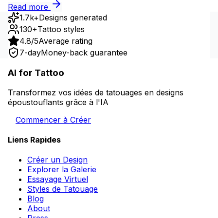
Read more
1.7k+
Designs generated
130+
Tattoo styles
4.8/5
Average rating
7-day
Money-back guarantee
AI for Tattoo
Transformez vos idées de tatouages en designs
époustouflants grâce à l'IA
Commencer à Créer
Liens Rapides
Créer un Design
Explorer la Galerie
Essayage Virtuel
Styles de Tatouage
Blog
About