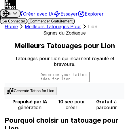
Créer avec IA
Essayer
Explorer
fr
Se Connecter
Commencer Gratuitement
Home
Meilleurs Tatouages Pour
Lion
Signes du Zodiaque
Meilleurs Tatouages pour Lion
Tatouages pour Lion qui incarnent royauté et
bravoure.
Generate Tattoo for
Lion
Propulsé par IA
10 sec
pour
Gratuit
à
génération
créer
parcourir
Pourquoi choisir un tatouage pour
Lion