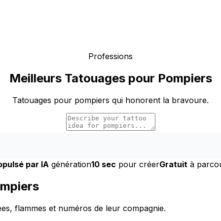
Professions
Meilleurs Tatouages pour Pompiers
Tatouages pour pompiers qui honorent la bravoure.
opulsé par IA
génération
10 sec
pour créer
Gratuit
à parcou
ompiers
sées, flammes et numéros de leur compagnie.