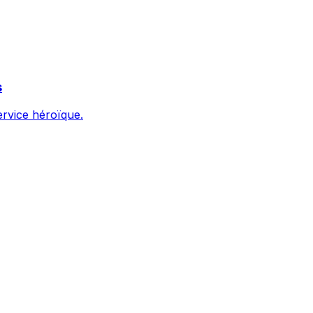
s
ervice héroïque.