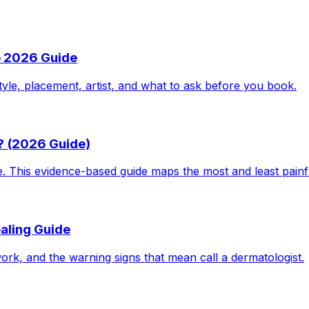
e 2026 Guide
tyle, placement, artist, and what to ask before you book.
? (2026 Guide)
le. This evidence-based guide maps the most and least pain
aling Guide
work, and the warning signs that mean call a dermatologist.