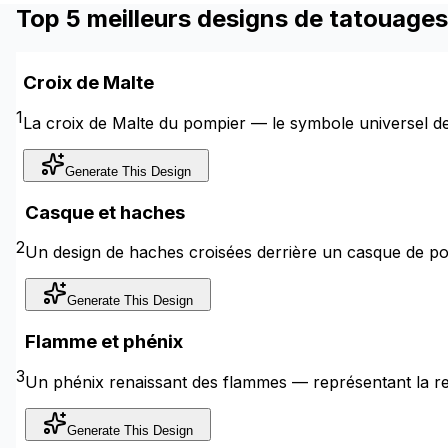
Top 5 meilleurs designs de tatouage
Croix de Malte
1
La croix de Malte du pompier — le symbole universel d
Generate This Design
Casque et haches
2
Un design de haches croisées derrière un casque de pom
Generate This Design
Flamme et phénix
3
Un phénix renaissant des flammes — représentant la rel
Generate This Design