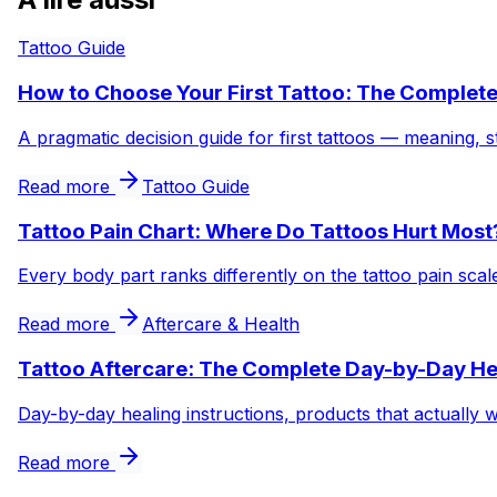
Tattoo Guide
How to Choose Your First Tattoo: The Complet
A pragmatic decision guide for first tattoos — meaning, s
Read more
Tattoo Guide
Tattoo Pain Chart: Where Do Tattoos Hurt Most
Every body part ranks differently on the tattoo pain sca
Read more
Aftercare & Health
Tattoo Aftercare: The Complete Day-by-Day He
Day-by-day healing instructions, products that actually 
Read more