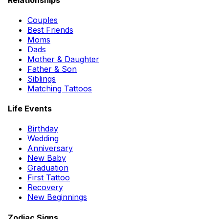
Couples
Best Friends
Moms
Dads
Mother & Daughter
Father & Son
Siblings
Matching Tattoos
Life Events
Birthday
Wedding
Anniversary
New Baby
Graduation
First Tattoo
Recovery
New Beginnings
Zodiac Signs