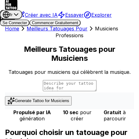
Créer avec IA
Essayer
Explorer
fr
Se Connecter
Commencer Gratuitement
Home
Meilleurs Tatouages Pour
Musiciens
Professions
Meilleurs Tatouages pour
Musiciens
Tatouages pour musiciens qui célèbrent la musique.
Generate Tattoo for
Musiciens
Propulsé par IA
10 sec
pour
Gratuit
à
génération
créer
parcourir
Pourquoi choisir un tatouage pour