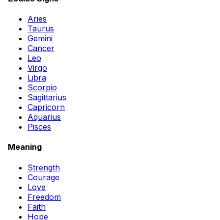
Aries
Taurus
Gemini
Cancer
Leo
Virgo
Libra
Scorpio
Sagittarius
Capricorn
Aquarius
Pisces
Meaning
Strength
Courage
Love
Freedom
Faith
Hope